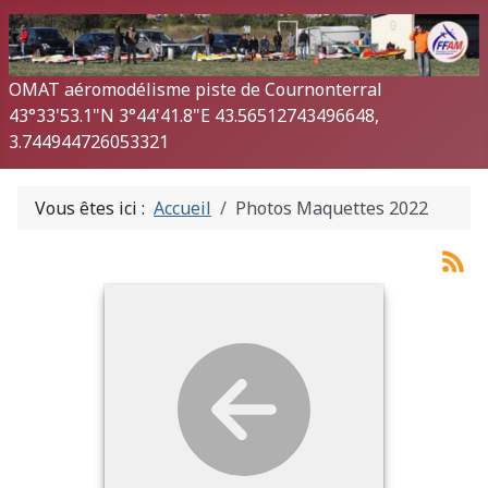
OMAT aéromodélisme piste de Cournonterral
43°33'53.1"N 3°44'41.8"E 43.56512743496648,
3.744944726053321
Vous êtes ici :
Accueil
Photos Maquettes 2022